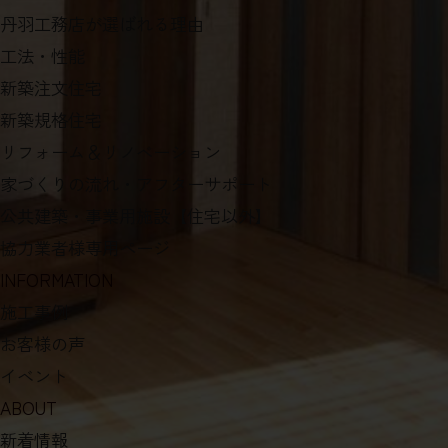
丹羽工務店が選ばれる理由
工法・性能
新築注文住宅
新築規格住宅
リフォーム＆リノベーション
家づくりの流れ・アフターサポート
公共建築・事業用施設【住宅以外】
協力業者様専用ページ
INFORMATION
施工事例
お客様の声
イベント
ABOUT
新着情報