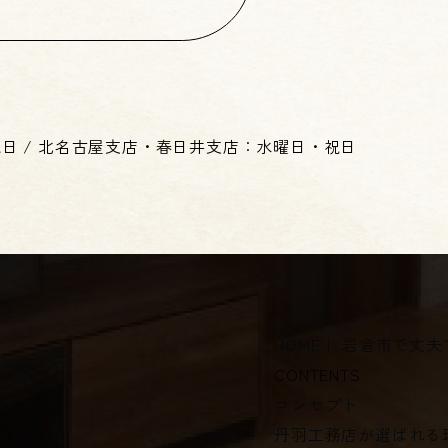
祝日
/
北名古屋支店・春日井支店：水曜日・祝日
HOME
｜ 岩倉市で丈
CONTENTS
コンセプト
丹羽工務店が選ばれる