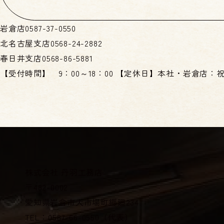
岩倉店
0587-37-0550
北名古屋支店
0568-24-2882
春日井支店
0568-86-5881
【受付時間】
9：00～18：00
【定休日】
本社・岩倉店：
株式会社 丹羽工務店
〒482-0002
愛知県岩倉市大市場町郷廻234
TEL：0587-66-0550（代表）