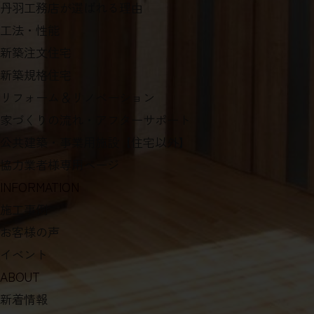
丹羽工務店が選ばれる理由
工法・性能
新築注文住宅
新築規格住宅
リフォーム＆リノベーション
家づくりの流れ・アフターサポート
公共建築・事業用施設【住宅以外】
協力業者様専用ページ
INFORMATION
施工事例
お客様の声
イベント
ABOUT
新着情報