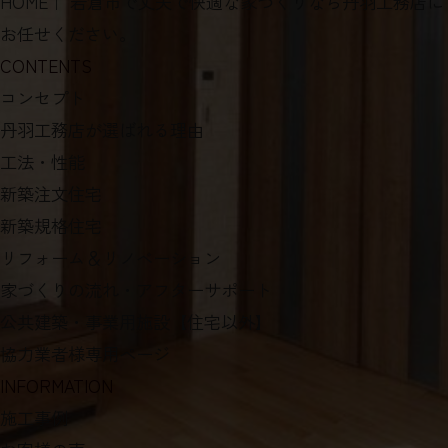
HOME
｜ 岩倉市で丈夫で快適な家づくりなら丹羽工務店に
お任せください。
CONTENTS
コンセプト
丹羽工務店が選ばれる理由
工法・性能
新築注文住宅
新築規格住宅
リフォーム＆リノベーション
家づくりの流れ・アフターサポート
公共建築・事業用施設【住宅以外】
協力業者様専用ページ
INFORMATION
施工事例