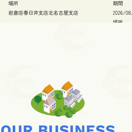
場所
期間
岩倉店
春日井支店
北名古屋支店
2026/08
場所
岩倉店
もっと見る