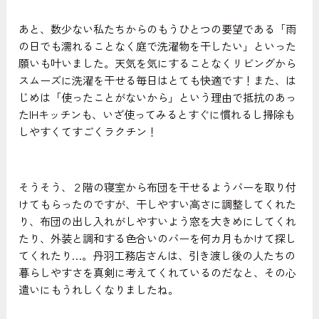
あと、数少ない私たちからのもうひとつの要望である「雨
の日でも濡れることなく庭で洗濯物を干したい」といった
願いも叶いました。天気を気にすることなくリビングから
スムーズに洗濯を干せる毎日はとても快適です！また、は
じめは「使ったことがないから」という理由で抵抗のあっ
たIHキッチンも、いざ使ってみるとすぐに慣れるし掃除も
しやすくてすごくラクチン！
そうそう、２階の寝室から布団を干せるようバーを取り付
けてもらったのですが、干しやすい高さに調整してくれた
り、布団の出し入れがしやすいよう窓を大きめにしてくれ
たり、外装と調和する色合いのバーを何カ月もかけて探し
てくれたり…。丹羽工務店さんは、引き渡し後の人たちの
暮らしやすさを真剣に考えてくれているのだなと、その心
遣いにもうれしくなりましたね。