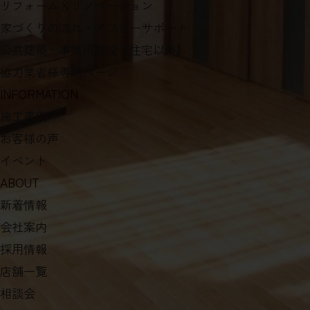
リフォーム＆リノベーション
家づくりの流れ・アフターサポート
公共建築・事業用施設【住宅以外】
協力業者様専用ページ
INFORMATION
施工事例
お客様の声
イベント
ABOUT
新着情報
会社案内
採用情報
店舗一覧
相談会