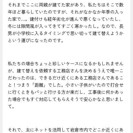
それまでここに両親が建てた家があり、私たちはそこで数
年ほど暮らしていたのですが、それがなかなか年季の入っ
た家で…。建付けも経年劣化が進んで悪くなっていたし、
冬には隙間風が入ってきてすごく寒かったし。なので、長
男が小学校に入るタイミングで思い切って建て替えようか
という運びになったのです。
私たちの場合ちょっと珍しいケースになるかもしれません
が、建て替えを依頼する工務店さんを決めるうえで唯一こ
だわったのは、できるだけ近くにある工務店さんであるこ
と！つまり「距離」でした。小さい子供がいたので打合せ
に行くときもパッと行ける方が楽だし、工事後に何かあっ
た場合でもすぐ対応してもらえそうで安心かなと思いまし
て。
それで、主にネットを活用して岩倉市内でどこか近くにあ