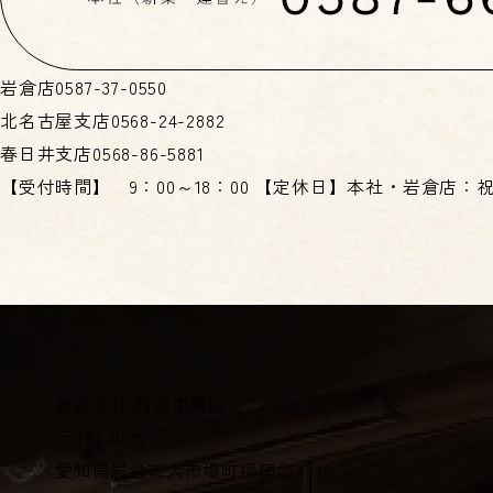
岩倉店
0587-37-0550
北名古屋支店
0568-24-2882
春日井支店
0568-86-5881
【受付時間】
9：00～18：00
【定休日】
本社・岩倉店：
株式会社 丹羽工務店
〒482-0002
愛知県岩倉市大市場町郷廻234