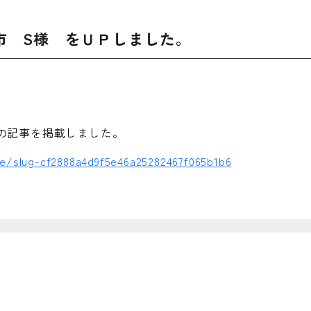
市 S様 をＵＰしました。
の記事を掲載しました。
ce/slug-cf2888a4d9f5e46a25282467f065b1b6