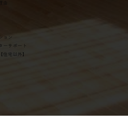
理由
ション
ターサポート
【住宅以外】