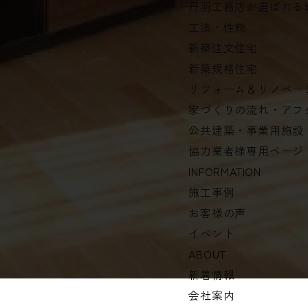
丹羽工務店が選ばれる
工法・性能
新築注文住宅
新築規格住宅
リフォーム＆リノベー
家づくりの流れ・アフ
公共建築・事業用施設
協力業者様専用ページ
INFORMATION
施工事例
お客様の声
イベント
ABOUT
新着情報
会社案内