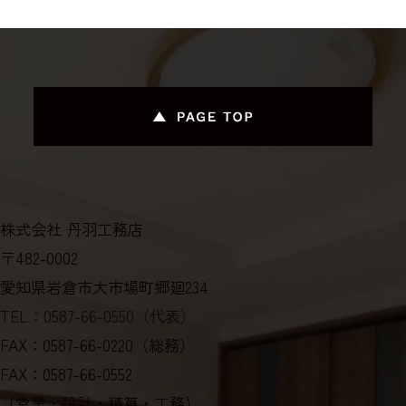
みます。以下，｢提携先｣といいます。）などから収集するこ
とがあります。
当社は，ユーザーについて，利用したサービスやソフトウエ
ア，購入した商品，閲覧したページや広告の履歴，検索した
検索キーワード，利用日時，利用方法，利用環境（携帯端末
を通じてご利用の場合の当該端末の通信状態，利用に際して
の各種設定情報なども含みます），IPアドレス，クッキー情
報，位置情報，端末の個体識別情報などの履歴情報および特
性情報を，ユーザーが当社や提携先のサービスを利用しまた
はページを閲覧する際に収集します。
第３条（個人情報を収集・利用する目的）
株式会社 丹羽工務店
〒482-0002
当社が個人情報を収集・利用する目的は，以下のとおりで
す。
愛知県岩倉市大市場町郷廻234
（1）ユーザーに自分の登録情報の閲覧や修正，利用状況の閲
覧を行っていただくために，氏名，住所，連絡先，支払方法
TEL：0587-66-0550（代表）
などの登録情報，利用されたサービスや購入された商品，お
FAX：0587-66-0220（総務）
よびそれらの代金などに関する情報を表示する目的
（2）ユーザーにお知らせや連絡をするためにメールアドレス
FAX：0587-66-0552
を利用する場合やユーザーに商品を送付したり必要に応じて
（営業・設計・積算・工務）
連絡したりするため，氏名や住所などの連絡先情報を利用す