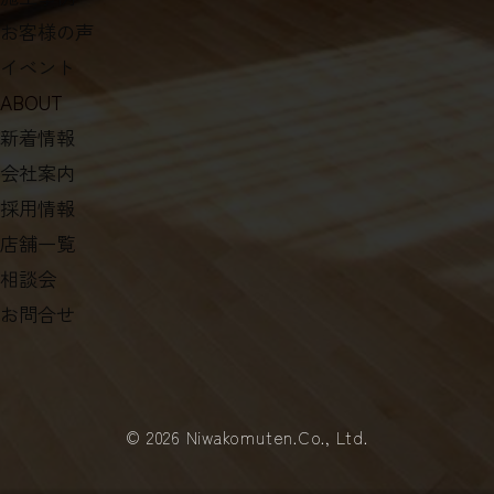
（8）上記の利用目的に付随する目的
お客様の声
イベント
第４条（個人情報の第三者提供）
ABOUT
当社は，次に掲げる場合を除いて，あらかじめユーザーの同
新着情報
意を得ることなく，第三者に個人情報を提供することはあり
ません。ただし，個人情報保護法その他の法令で認められる
会社案内
場合を除きます。
（1）法令に基づく場合
採用情報
（2）人の生命，身体または財産の保護のために必要がある場
店舗一覧
合であって，本人の同意を得ることが困難であるとき
（3）公衆衛生の向上または児童の健全な育成の推進のために
相談会
特に必要がある場合であって，本人の同意を得ることが困難
お問合せ
であるとき
（4）国の機関もしくは地方公共団体またはその委託を受けた
者が法令の定める事務を遂行することに対して協力する必要
がある場合であって，本人の同意を得ることにより当該事務
の遂行に支障を及ぼすおそれがあるとき
（5）予め次の事項を告知あるいは公表をしている場合
©
2026 Niwakomuten.Co., Ltd.
利用目的に第三者への提供を含むこと
第三者に提供されるデータの項目
第三者への提供の手段または方法