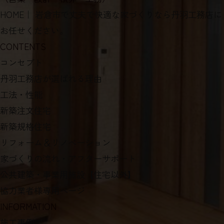
る目的
HOME
｜ 岩倉市で丈夫で快適な家づくりなら丹羽工務店に
（3）ユーザーの本人確認を行うために，氏名，生年月日，住
所，電話番号，銀行口座番号，クレジットカード番号，運転
お任せください。
免許証番号，配達証明付き郵便の到達結果などの情報を利用
CONTENTS
する目的
（4）ユーザーに代金を請求するために，購入された商品名や
コンセプト
数量，利用されたサービスの種類や期間，回数，請求金額，
丹羽工務店が選ばれる理由
氏名，住所，銀行口座番号やクレジットカード番号などの支
払に関する情報などを利用する目的
工法・性能
（5）ユーザーが簡便にデータを入力できるようにするため
に，当社に登録されている情報を入力画面に表示させたり，
新築注文住宅
ユーザーのご指示に基づいて他のサービスなど（提携先が提
新築規格住宅
供するものも含みます）に転送したりする目的
（6）代金の支払を遅滞したり第三者に損害を発生させたりす
リフォーム＆リノベーション
るなど，本サービスの利用規約に違反したユーザーや，不
家づくりの流れ・アフターサポート
正・不当な目的でサービスを利用しようとするユーザーの利
用をお断りするために，利用態様，氏名や住所など個人を特
公共建築・事業用施設【住宅以外】
定するための情報を利用する目的
（7）ユーザーからのお問合せに対応するために，お問合せ内
協力業者様専用ページ
容や代金の請求に関する情報など当社がユーザーに対してサ
INFORMATION
ービスを提供するにあたって必要となる情報や，ユーザーの
サービス利用状況，連絡先情報などを利用する目的
施工事例