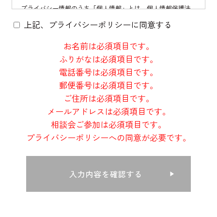
プライバシー情報のうち「個人情報」とは，個人情報保護法
にいう「個人情報」を指すものとし，生存する個人に関する
上記、プライバシーポリシーに同意する
情報であって，当該情報に含まれる氏名，生年月日，住所，
電話番号，連絡先その他の記述等により特定の個人を識別で
お名前は必須項目です。
きる情報を指します。
プライバシー情報のうち「履歴情報および特性情報」とは，
ふりがなは必須項目です。
上記に定める「個人情報」以外のものをいい，ご利用いただ
電話番号は必須項目です。
いたサービスやご購入いただいた商品，ご覧になったページ
郵便番号は必須項目です。
や広告の履歴，ユーザーが検索された検索キーワード，ご利
用日時，ご利用の方法，ご利用環境，郵便番号や性別，職
ご住所は必須項目です。
業，年齢，ユーザーのIPアドレス，クッキー情報，位置情報，
メールアドレスは必須項目です。
端末の個体識別情報などを指します。
相談会ご参加は必須項目です。
プライバシーポリシーへの同意が必要です。
第２条（プライバシー情報の収集方法）
当社は，ユーザーが利用登録をする際に氏名，生年月日，住
所，電話番号，メールアドレス，銀行口座番号，クレジット
カード番号，運転免許証番号などの個人情報をお尋ねするこ
とがあります。また，ユーザーと提携先などとの間でなされ
たユーザーの個人情報を含む取引記録や，決済に関する情報
を当社の提携先（情報提供元，広告主，広告配信先などを含