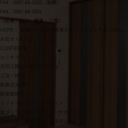
FAX：0587-66-0220（総務）
FAX：0587-66-0552
（営業・設計・積算・工務）
HOME
｜ 岩倉市で丈夫で快適な家づくりなら丹羽工務店に
お任せください。
CONTENTS
コンセプト
丹羽工務店が選ばれる理由
工法・性能
新築注文住宅
新築規格住宅
リフォーム＆リノベーション
家づくりの流れ・アフターサポート
公共建築・事業用施設【住宅以外】