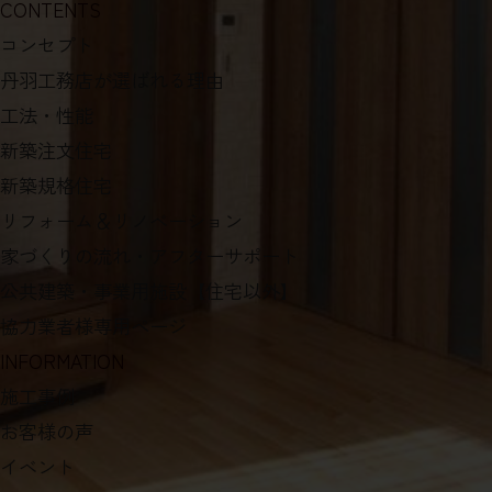
CONTENTS
コンセプト
丹羽工務店が選ばれる理由
工法・性能
新築注文住宅
新築規格住宅
リフォーム＆リノベーション
家づくりの流れ・アフターサポート
公共建築・事業用施設【住宅以外】
協力業者様専用ページ
INFORMATION
施工事例
お客様の声
イベント