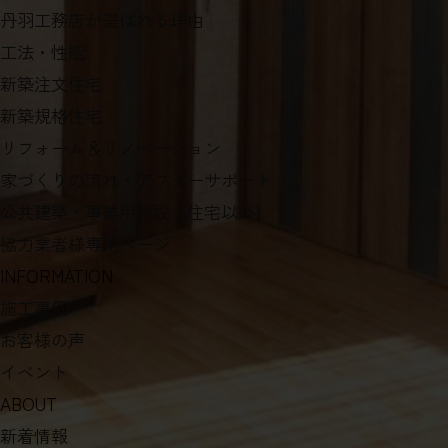
丹羽工務店が選ばれる理由
工法・性能
新築注文住宅
新築規格住宅
リフォーム＆リノベーション
家づくりの流れ・アフターサポート
公共建築・事業用施設【住宅以外】
協力業者様専用ページ
INFORMATION
施工事例
お客様の声
イベント
ABOUT
新着情報