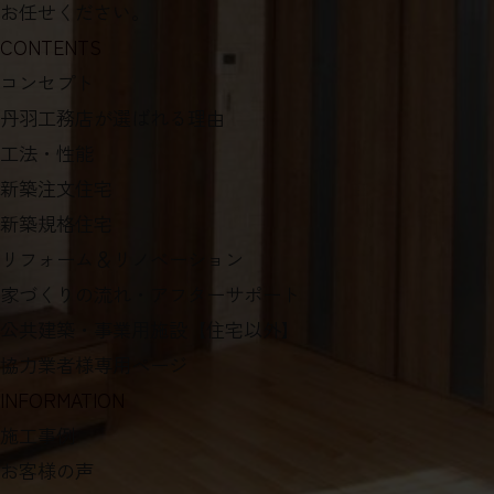
お任せください。
CONTENTS
コンセプト
丹羽工務店が選ばれる理由
工法・性能
新築注文住宅
新築規格住宅
リフォーム＆リノベーション
家づくりの流れ・アフターサポート
公共建築・事業用施設【住宅以外】
協力業者様専用ページ
INFORMATION
施工事例
お客様の声