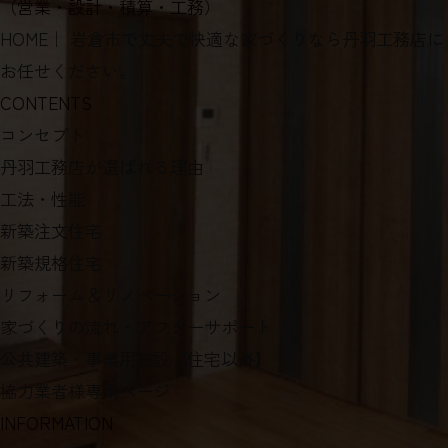
FAX：0587-66-0220（総務）
FAX：0587-66-0552
（営業・設計・積算・工務）
HOME
｜ 岩倉市で丈夫で快適な家づくりなら丹羽工務店に
お任せください。
CONTENTS
コンセプト
丹羽工務店が選ばれる理由
工法・性能
新築注文住宅
新築規格住宅
リフォーム＆リノベーション
家づくりの流れ・アフターサポート
公共建築・事業用施設【住宅以外】