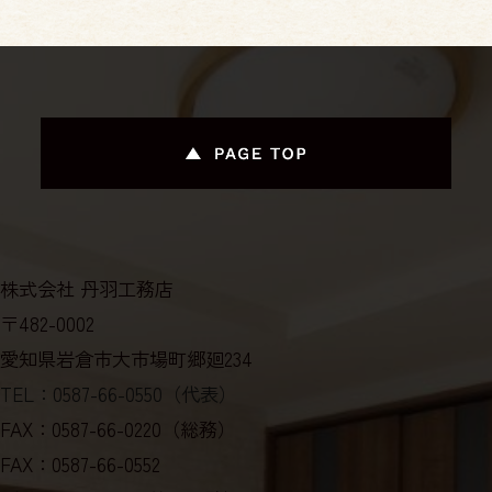
/
北名古屋支店・春日井支店：水曜日・祝日
株式会社 丹羽工務店
〒482-0002
愛知県岩倉市大市場町郷廻234
TEL：0587-66-0550（代表）