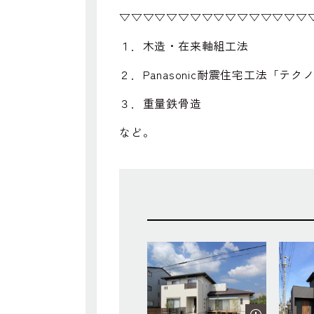
▽▽▽▽▽▽▽▽▽▽▽▽▽▽▽▽
１．木造・在来軸組工法
２．Panasonic耐震住宅工法「テ
３．重量鉄骨造
など。