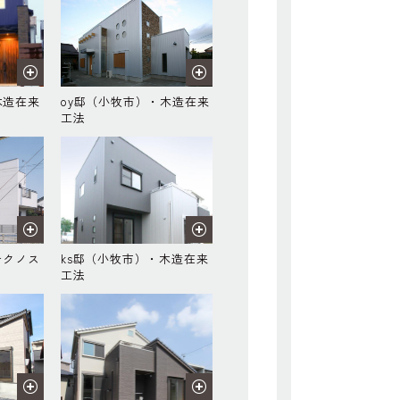
木造在来
oy邸（小牧市）・木造在来
工法
テクノス
ks邸（小牧市）・木造在来
工法