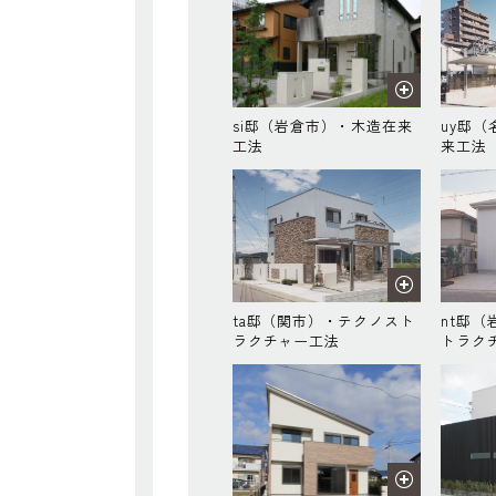
si邸（岩倉市）・木造在来
uy邸
工法
来工法
ta邸（関市）・テクノスト
nt邸
ラクチャー工法
トラク