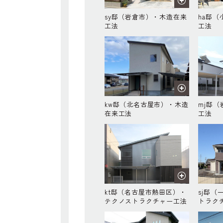
sy邸（岩倉市）・木造在来
ha邸
工法
工法
kw邸（北名古屋市）・木造
mj邸
在来工法
工法
kt邸（名古屋市熱田区）・
sj邸
テクノストラクチャー工法
トラク