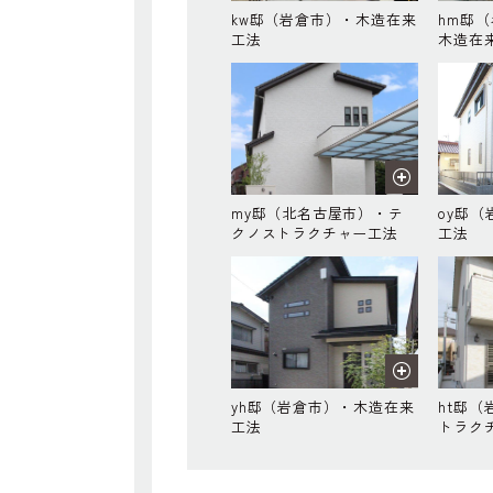
kw邸（岩倉市）・木造在来
hm邸
工法
木造在
my邸（北名古屋市）・テ
oy邸
クノストラクチャー工法
工法
yh邸（岩倉市）・木造在来
ht邸
工法
トラク